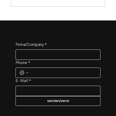
“Next Generation” – Schwab is
shaking up the lime industry!
Firma/Company
*
Phone
*
E- Mail
*
senden/send